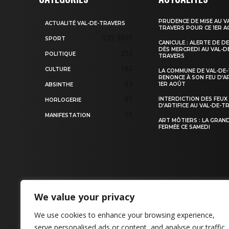
PRUDENCE DE MISE AU V
ACTUALITÉ VAL-DE-TRAVERS
TRAVERS POUR CE 1ER 
935
3605
SPORT
CANICULE : ALERTE DE D
DÈS MERCREDI AU VAL-D
253
POLITIQUE
TRAVERS
182
CULTURE
LA COMMUNE DE VAL-DE
RENONCE À SON FEU D’AR
83
1ER AOÛT
ABSINTHE
81
INTERDICTION DES FEUX
HORLOGERIE
D’ARTIFICE AU VAL-DE-T
51
MANIFESTATION
ART MÔTIERS : LA GRAN
FERMÉE CE SAMEDI
We value your privacy
CONTACT
We use cookies to enhance your browsing experience,
serve personalised ads or content, and analyse our traffic.