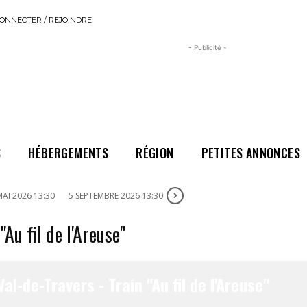
ONNECTER / REJOINDRE
- Publicité -
S
HÉBERGEMENTS
RÉGION
PETITES ANNONCES
MAI 2026 13:30
5 SEPTEMBRE 2026 13:30
"Au fil de l'Areuse"
al-de-Travers - Train "Au fil de l'Areuse"