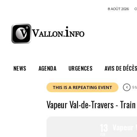
8 AOÛT 2026
C
NEWS
AGENDA
URGENCES
AVIS DE DÉCÈ
THIS IS A REPEATING EVENT
9 
Vapeur Val-de-Travers - Train 
13
Vapeur V
JUN