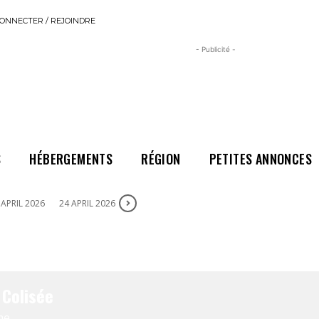
ONNECTER / REJOINDRE
- Publicité -
S
HÉBERGEMENTS
RÉGION
PETITES ANNONCES
 APRIL 2026
24 APRIL 2026
Colisée
me