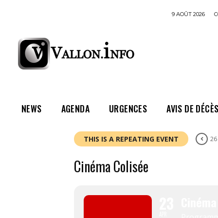
9 AOÛT 2026
C
NEWS
AGENDA
URGENCES
AVIS DE DÉCÈ
THIS IS A REPEATING EVENT
26
Cinéma Colisée
23
Cinéma 
APR
Program