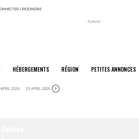
ONNECTER / REJOINDRE
- Publicité -
S
HÉBERGEMENTS
RÉGION
PETITES ANNONCES
 APRIL 2026
23 APRIL 2026
 Colisée
me