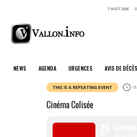
7 AOÛT 2026
C
NEWS
AGENDA
URGENCES
AVIS DE DÉCÈ
THIS IS A REPEATING EVENT
18
Cinéma Colisée
26
Cinéma
APR
Program