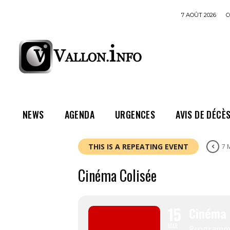
7 AOÛT 2026
C
NEWS
AGENDA
URGENCES
AVIS DE DÉCÈ
THIS IS A REPEATING EVENT
7 
Cinéma Colisée
15
Cinéma 
MAR
Programm