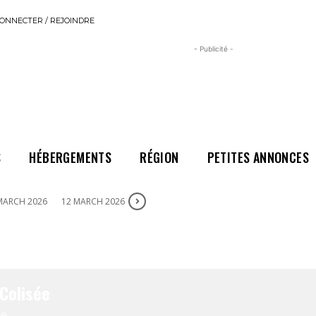
ONNECTER / REJOINDRE
- Publicité -
S
HÉBERGEMENTS
RÉGION
PETITES ANNONCES
MARCH 2026
12 MARCH 2026
Colisée
e