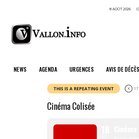
8 AOÛT 2026
C
NEWS
AGENDA
URGENCES
AVIS DE DÉCÈ
THIS IS A REPEATING EVENT
17
Cinéma Colisée
18
Cinéma 
OCT
Programm