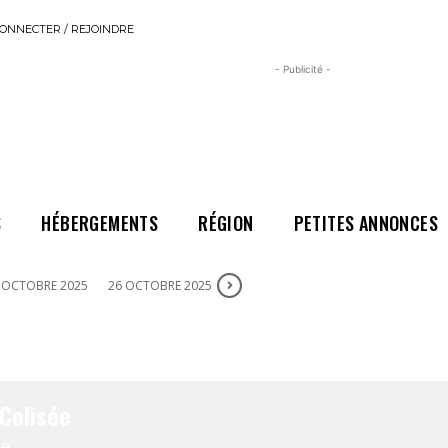
ONNECTER / REJOINDRE
- Publicité -
S
HÉBERGEMENTS
RÉGION
PETITES ANNONCES
 OCTOBRE 2025
26 OCTOBRE 2025
Colisée
e