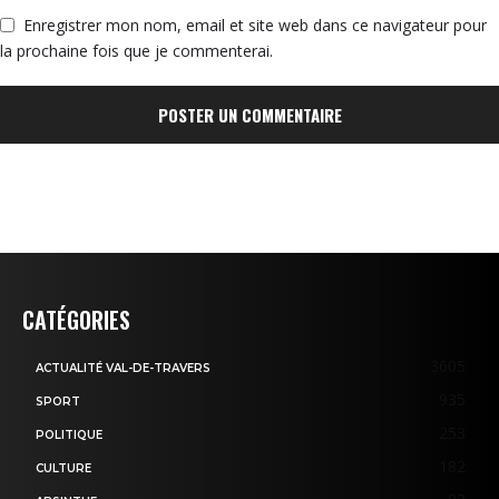
Enregistrer mon nom, email et site web dans ce navigateur pour
la prochaine fois que je commenterai.
CATÉGORIES
3605
ACTUALITÉ VAL-DE-TRAVERS
935
SPORT
253
POLITIQUE
182
CULTURE