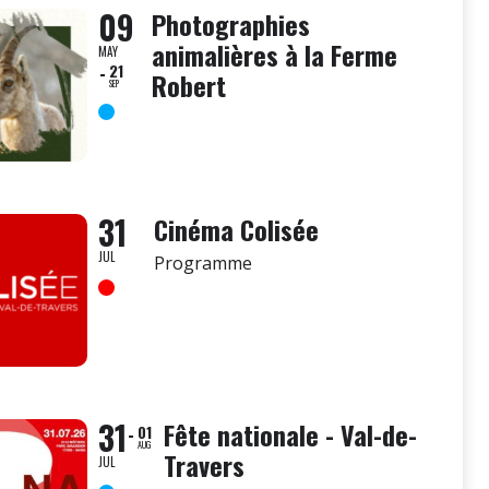
09
Photographies
animalières à la Ferme
MAY
21
Robert
SEP
31
Cinéma Colisée
JUL
Programme
31
Fête nationale - Val-de-
01
AUG
Travers
JUL