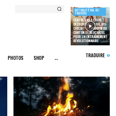
ACTUALITÉ VAL-DE-
TRAVERS
CENTRE SAS À COUVET :
DÉCOUVREZ LE SEUL BIO-
CIRCUIT TECHNOGYM DU
CANTON DE NEUCHÂTEL
POUR UN ENTRAÎNEMENT
RÉVOLUTIONNAIRE
TRADUIRE
PHOTOS
SHOP
...