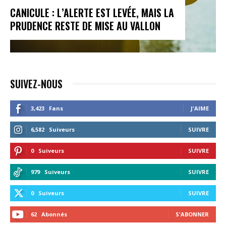
CANICULE : L’ALERTE EST LEVÉE, MAIS LA
PRUDENCE RESTE DE MISE AU VALLON
SUIVEZ-NOUS
3,423
Fans
J'AIME
6,582
Suiveurs
SUIVRE
0
Suiveurs
SUIVRE
979
Suiveurs
SUIVRE
0
Suiveurs
SUIVRE
62
Abonnés
S'ABONNER