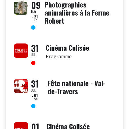
09
Photographies
animalières à la Ferme
MAY
21
Robert
SEP
31
Cinéma Colisée
JUL
Programme
31
Fête nationale - Val-
de-Travers
JUL
01
AUG
01
Cinéma Colisée