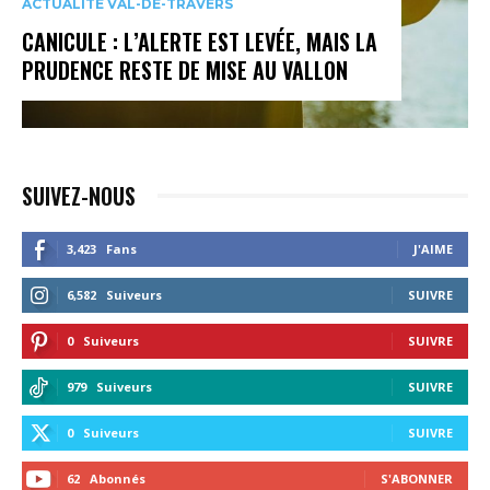
ACTUALITÉ VAL-DE-TRAVERS
CANICULE : L’ALERTE EST LEVÉE, MAIS LA
PRUDENCE RESTE DE MISE AU VALLON
SUIVEZ-NOUS
3,423
Fans
J'AIME
6,582
Suiveurs
SUIVRE
0
Suiveurs
SUIVRE
979
Suiveurs
SUIVRE
0
Suiveurs
SUIVRE
62
Abonnés
S'ABONNER