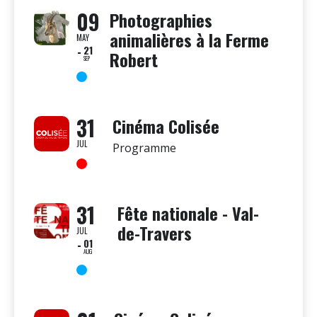
09
Photographies
animalières à la Ferme
MAY
21
Robert
SEP
31
Cinéma Colisée
JUL
Programme
31
Fête nationale - Val-
de-Travers
JUL
01
AUG