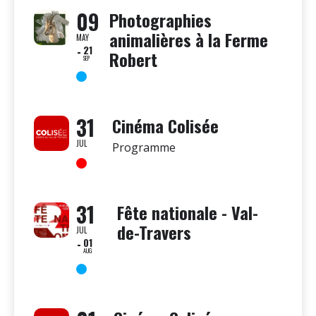
09
Photographies
animalières à la Ferme
MAY
21
Robert
SEP
31
Cinéma Colisée
JUL
Programme
31
Fête nationale - Val-
de-Travers
JUL
01
AUG