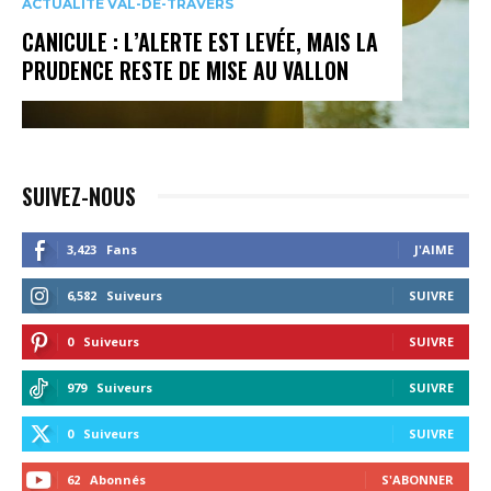
ACTUALITÉ VAL-DE-TRAVERS
CANICULE : L’ALERTE EST LEVÉE, MAIS LA
PRUDENCE RESTE DE MISE AU VALLON
SUIVEZ-NOUS
3,423
Fans
J'AIME
6,582
Suiveurs
SUIVRE
0
Suiveurs
SUIVRE
979
Suiveurs
SUIVRE
0
Suiveurs
SUIVRE
62
Abonnés
S'ABONNER