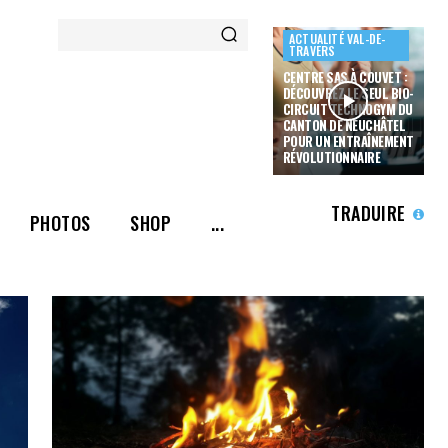
ACTUALITÉ VAL-DE-
TRAVERS
CENTRE SAS À COUVET :
DÉCOUVREZ LE SEUL BIO-
CIRCUIT TECHNOGYM DU
CANTON DE NEUCHÂTEL
POUR UN ENTRAÎNEMENT
RÉVOLUTIONNAIRE
TRADUIRE
PHOTOS
SHOP
...