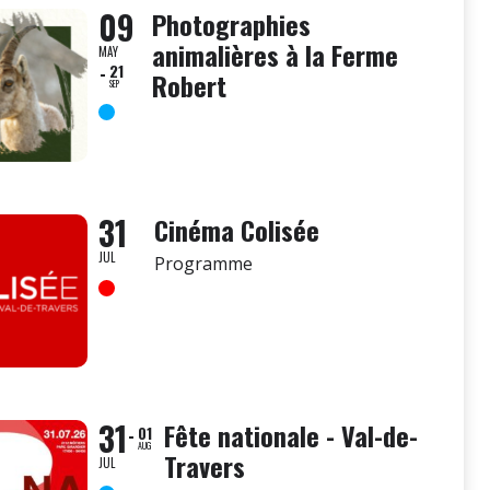
09
Photographies
animalières à la Ferme
MAY
21
Robert
SEP
31
Cinéma Colisée
JUL
Programme
31
Fête nationale - Val-de-
01
AUG
Travers
JUL