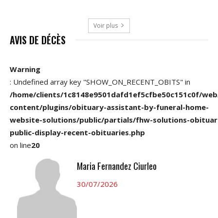
Voir plus
AVIS DE DÉCÈS
Warning
: Undefined array key "SHOW_ON_RECENT_OBITS" in
/home/clients/1c8148e9501dafd1ef5cfbe50c151c0f/web
content/plugins/obituary-assistant-by-funeral-home-
website-solutions/public/partials/fhw-solutions-obituar
public-display-recent-obituaries.php
on line
20
Maria Fernandez Ciurleo
30/07/2026