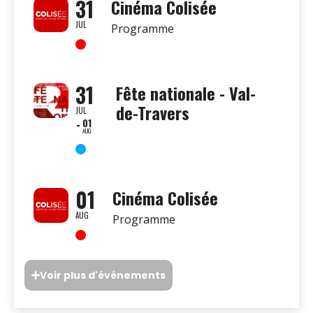
31
Cinéma Colisée
JUL
Programme
31
Fête nationale - Val-
de-Travers
JUL
01
AUG
01
Cinéma Colisée
AUG
Programme
Voir plus d'événements