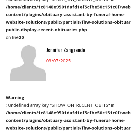
/home/clients/1c8148e9501dafd1ef5cfbe50c151c0f/web
content/plugins/obituary-assistant-by-funeral-home-
website-solutions/public/partials/fhw-solutions-obituar
public-display-recent-obituaries.php
on line
20
Jennifer Zangrando
03/07/2025
Warning
: Undefined array key "SHOW_ON_RECENT_OBITS" in
/home/clients/1c8148e9501dafd1ef5cfbe50c151c0f/web
content/plugins/obituary-assistant-by-funeral-home-
website-solutions/public/partials/fhw-solutions-obituar