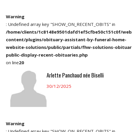
Warning
: Undefined array key "SHOW_ON_RECENT_OBITS" in
/home/clients/1c8148e9501dafd1ef5cfbe50c151c0f/web
content/plugins/obituary-assistant-by-funeral-home-
website-solutions/public/partials/fhw-solutions-obituar
public-display-recent-obituaries.php
on line
20
Arlette Panchaud née Biselli
30/12/2025
Warning
: Undefined array key "SHOW_ON_RECENT_OBITS" in