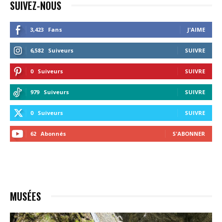
SUIVEZ-NOUS
3,423
Fans
J'AIME
6,582
Suiveurs
SUIVRE
0
Suiveurs
SUIVRE
979
Suiveurs
SUIVRE
0
Suiveurs
SUIVRE
62
Abonnés
S'ABONNER
MUSÉES