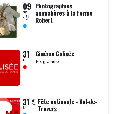
09
Photographies
animalières à la Ferme
MAY
21
Robert
SEP
31
Cinéma Colisée
JUL
Programme
31
Fête nationale - Val-de-
01
AUG
Travers
JUL