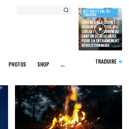
ACTUALITÉ VAL-DE-
TRAVERS
CENTRE SAS À COUVET :
DÉCOUVREZ LE SEUL BIO-
CIRCUIT TECHNOGYM DU
CANTON DE NEUCHÂTEL
POUR UN ENTRAÎNEMENT
RÉVOLUTIONNAIRE
TRADUIRE
PHOTOS
SHOP
...