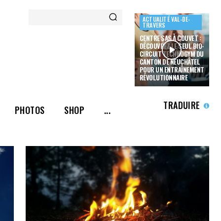
ACTUALITÉ VAL-DE-
TRAVERS
CENTRE SAS À COUVET :
DÉCOUVREZ LE SEUL BIO-
CIRCUIT TECHNOGYM DU
CANTON DE NEUCHÂTEL
POUR UN ENTRAÎNEMENT
RÉVOLUTIONNAIRE
TRADUIRE
PHOTOS
SHOP
...