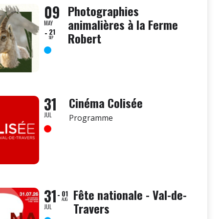
09
Photographies
animalières à la Ferme
MAY
21
Robert
SEP
31
Cinéma Colisée
JUL
Programme
31
Fête nationale - Val-de-
01
AUG
Travers
JUL