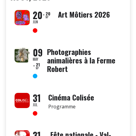
20
Art Môtiers 2026
20
SEP
JUN
09
Photographies
animalières à la Ferme
MAY
21
Robert
SEP
31
Cinéma Colisée
JUL
Programme
31
Fête nationale - Val-