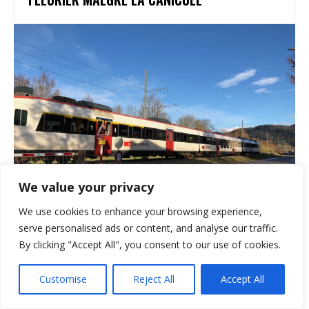
We value your privacy
We use cookies to enhance your browsing experience,
ACTUALITÉ VAL-DE-TRAVERS
TRAFIC RESTREINT SUR LA LIGNE R21 AU VAL-
serve personalised ads or content, and analyse our traffic.
DE-TRAVERS
By clicking "Accept All", you consent to our use of cookies.
Customise
Reject All
Accept All