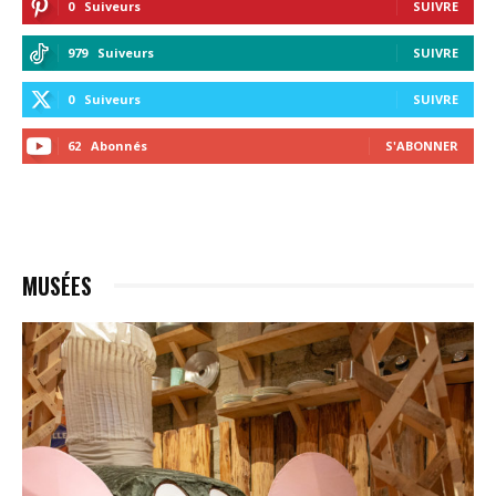
0
Suiveurs
SUIVRE
979
Suiveurs
SUIVRE
0
Suiveurs
SUIVRE
62
Abonnés
S'ABONNER
MUSÉES