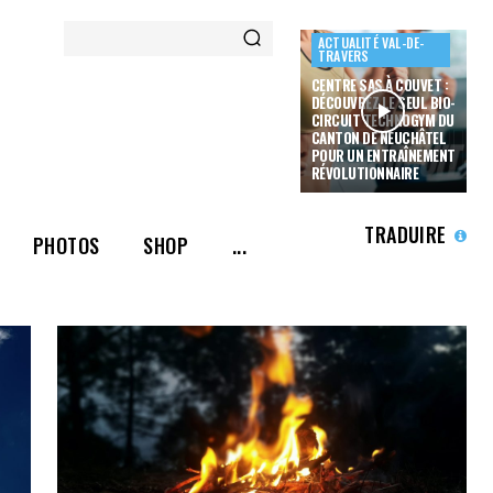
ACTUALITÉ VAL-DE-
TRAVERS
CENTRE SAS À COUVET :
DÉCOUVREZ LE SEUL BIO-
CIRCUIT TECHNOGYM DU
CANTON DE NEUCHÂTEL
POUR UN ENTRAÎNEMENT
RÉVOLUTIONNAIRE
TRADUIRE
PHOTOS
SHOP
...