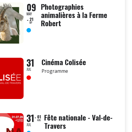
09
Photographies
animalières à la Ferme
MAY
21
Robert
SEP
31
Cinéma Colisée
JUL
Programme
31
Fête nationale - Val-de-
01
AUG
Travers
JUL