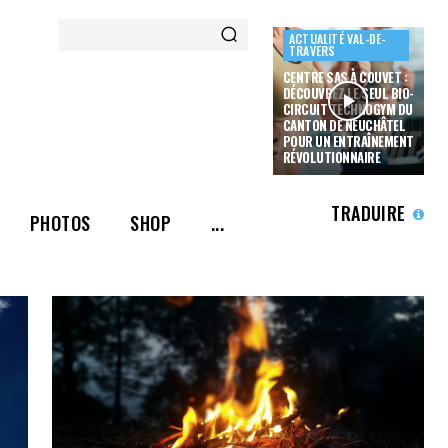
ACTUALITÉ VAL-DE-
TRAVERS
CENTRE SAS À COUVET :
DÉCOUVREZ LE SEUL BIO-
CIRCUIT TECHNOGYM DU
CANTON DE NEUCHÂTEL
POUR UN ENTRAÎNEMENT
RÉVOLUTIONNAIRE
TRADUIRE
PHOTOS
SHOP
...