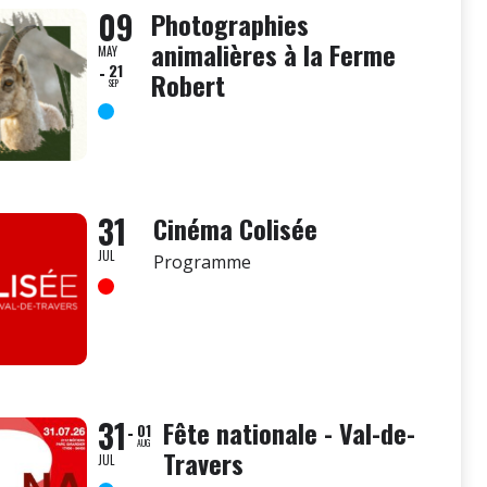
09
Photographies
animalières à la Ferme
MAY
21
Robert
SEP
31
Cinéma Colisée
JUL
Programme
31
Fête nationale - Val-de-
01
AUG
Travers
JUL