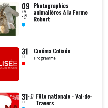
09
Photographies
animalières à la Ferme
MAY
21
Robert
SEP
31
Cinéma Colisée
JUL
Programme
31
Fête nationale - Val-de-
01
AUG
Travers
JUL