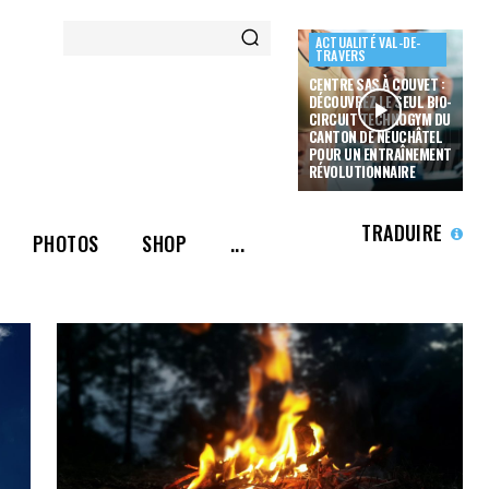
ACTUALITÉ VAL-DE-
TRAVERS
CENTRE SAS À COUVET :
DÉCOUVREZ LE SEUL BIO-
CIRCUIT TECHNOGYM DU
CANTON DE NEUCHÂTEL
POUR UN ENTRAÎNEMENT
RÉVOLUTIONNAIRE
TRADUIRE
PHOTOS
SHOP
...