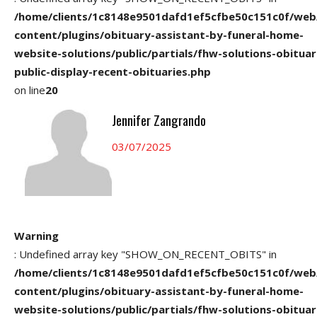
/home/clients/1c8148e9501dafd1ef5cfbe50c151c0f/web
content/plugins/obituary-assistant-by-funeral-home-
website-solutions/public/partials/fhw-solutions-obituar
public-display-recent-obituaries.php
on line
20
Jennifer Zangrando
03/07/2025
Warning
: Undefined array key "SHOW_ON_RECENT_OBITS" in
/home/clients/1c8148e9501dafd1ef5cfbe50c151c0f/web
content/plugins/obituary-assistant-by-funeral-home-
website-solutions/public/partials/fhw-solutions-obituar