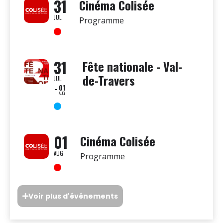
31
Cinéma Colisée
JUL
Programme
31
Fête nationale - Val-
de-Travers
JUL
01
AUG
01
Cinéma Colisée
AUG
Programme
Voir plus d'événements