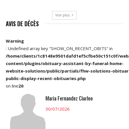
Voir plus
AVIS DE DÉCÈS
Warning
: Undefined array key "SHOW_ON_RECENT_OBITS" in
/home/clients/1c8148e9501dafd1ef5cfbe50c151c0f/web
content/plugins/obituary-assistant-by-funeral-home-
website-solutions/public/partials/fhw-solutions-obituar
public-display-recent-obituaries.php
on line
20
Maria Fernandez Ciurleo
30/07/2026