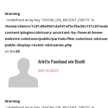
Warning
: Undefined array key "SHOW_ON_RECENT_OBITS" in
/home/clients/1c8148e9501dafd1ef5cfbe50c151c0f/web
content/plugins/obituary-assistant-by-funeral-home-
website-solutions/public/partials/fhw-solutions-obituar
public-display-recent-obituaries.php
on line
20
Arlette Panchaud née Biselli
30/12/2025
Warning
: Undefined array key "SHOW_ON_RECENT_OBITS" in