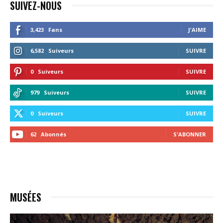
SUIVEZ-NOUS
3,423
Fans
J'AIME
6,582
Suiveurs
SUIVRE
0
Suiveurs
SUIVRE
979
Suiveurs
SUIVRE
0
Suiveurs
SUIVRE
62
Abonnés
S'ABONNER
MUSÉES