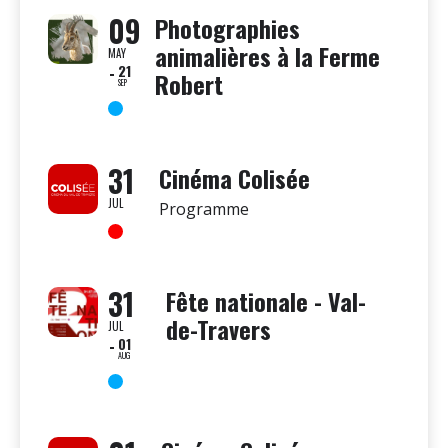
09
Photographies
animalières à la Ferme
MAY
21
Robert
SEP
31
Cinéma Colisée
JUL
Programme
31
Fête nationale - Val-
de-Travers
JUL
01
AUG