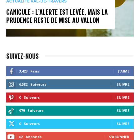
ACTUALITÉ VAL-DE-TRAVERS
CANICULE : L’ALERTE EST LEVÉE, MAIS LA
PRUDENCE RESTE DE MISE AU VALLON
SUIVEZ-NOUS
3,423
Fans
J'AIME
6,582
Suiveurs
SUIVRE
0
Suiveurs
SUIVRE
979
Suiveurs
SUIVRE
0
Suiveurs
SUIVRE
62
Abonnés
S'ABONNER