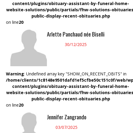
content/plugins/obituary-assistant-by-funeral-home-
website-solutions/public/partials/fhw-solutions-obituarie
public-display-recent-obituaries.php
on line
20
Arlette Panchaud née Biselli
30/12/2025
Warning
: Undefined array key "SHOW_ON_RECENT_OBITS" in
/home/clients/1c8148e9501dafd1ef5cfbe50c151c0f/web/wp
content/plugins/obituary-assistant-by-funeral-home-
website-solutions/public/partials/fhw-solutions-obituarie
public-display-recent-obituaries.php
on line
20
Jennifer Zangrando
03/07/2025