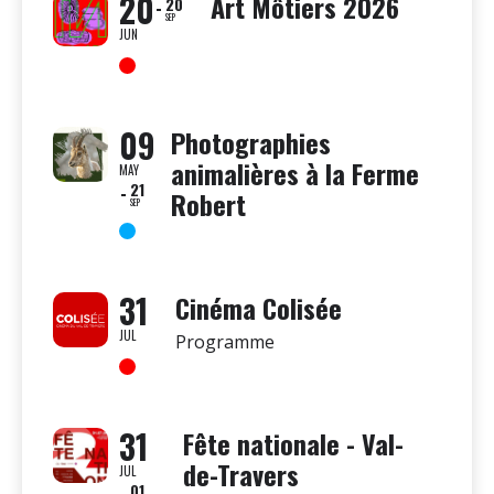
20
Art Môtiers 2026
20
SEP
JUN
09
Photographies
animalières à la Ferme
MAY
21
Robert
SEP
31
Cinéma Colisée
JUL
Programme
31
Fête nationale - Val-
de-Travers
JUL
01