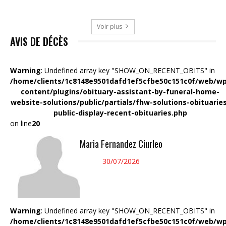
Voir plus
AVIS DE DÉCÈS
Warning
: Undefined array key "SHOW_ON_RECENT_OBITS" in
/home/clients/1c8148e9501dafd1ef5cfbe50c151c0f/web/wp
content/plugins/obituary-assistant-by-funeral-home-
website-solutions/public/partials/fhw-solutions-obituarie
public-display-recent-obituaries.php
on line
20
Maria Fernandez Ciurleo
30/07/2026
Warning
: Undefined array key "SHOW_ON_RECENT_OBITS" in
/home/clients/1c8148e9501dafd1ef5cfbe50c151c0f/web/wp