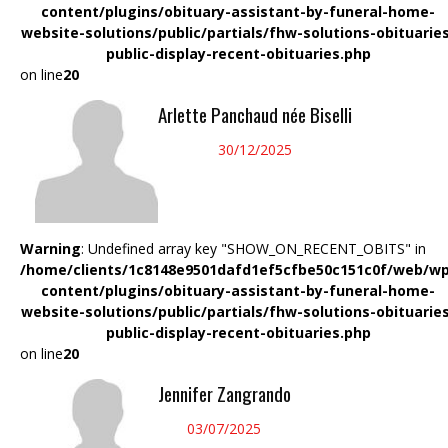
content/plugins/obituary-assistant-by-funeral-home-
website-solutions/public/partials/fhw-solutions-obituarie
public-display-recent-obituaries.php
on line
20
Arlette Panchaud née Biselli
30/12/2025
Warning
: Undefined array key "SHOW_ON_RECENT_OBITS" in
/home/clients/1c8148e9501dafd1ef5cfbe50c151c0f/web/wp
content/plugins/obituary-assistant-by-funeral-home-
website-solutions/public/partials/fhw-solutions-obituarie
public-display-recent-obituaries.php
on line
20
Jennifer Zangrando
03/07/2025