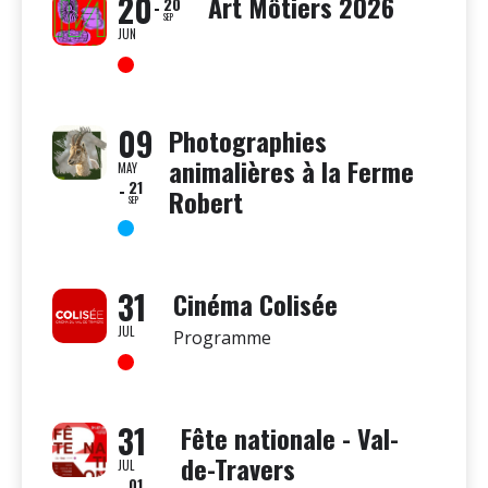
20
Art Môtiers 2026
20
SEP
JUN
09
Photographies
animalières à la Ferme
MAY
21
Robert
SEP
31
Cinéma Colisée
JUL
Programme
31
Fête nationale - Val-
de-Travers
JUL
01