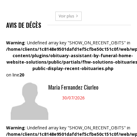
Voir plus
AVIS DE DÉCÈS
Warning
: Undefined array key "SHOW_ON_RECENT_OBITS" in
/home/clients/1c8148e9501dafd1ef5cfbe50c151c0f/web/wp
content/plugins/obituary-assistant-by-funeral-home-
website-solutions/public/partials/fhw-solutions-obituarie
public-display-recent-obituaries.php
on line
20
Maria Fernandez Ciurleo
30/07/2026
Warning
: Undefined array key "SHOW_ON_RECENT_OBITS" in
/home/clients/1c8148e9501dafd1ef5cfbe50c151c0f/web/wp