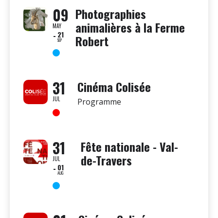
09
Photographies
animalières à la Ferme
MAY
21
Robert
SEP
31
Cinéma Colisée
JUL
Programme
31
Fête nationale - Val-
de-Travers
JUL
01
AUG