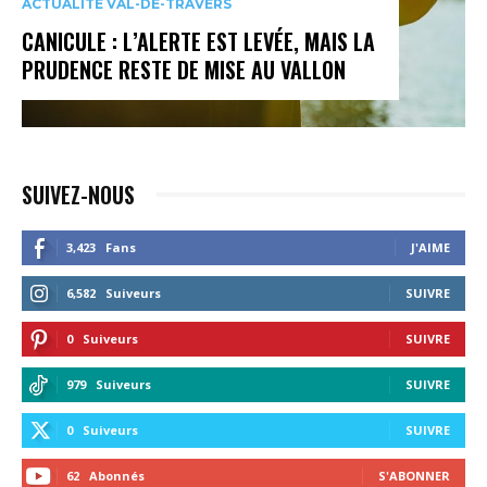
ACTUALITÉ VAL-DE-TRAVERS
CANICULE : L’ALERTE EST LEVÉE, MAIS LA
PRUDENCE RESTE DE MISE AU VALLON
SUIVEZ-NOUS
3,423
Fans
J'AIME
6,582
Suiveurs
SUIVRE
0
Suiveurs
SUIVRE
979
Suiveurs
SUIVRE
0
Suiveurs
SUIVRE
62
Abonnés
S'ABONNER