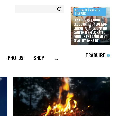
ACTUALITÉ VAL-DE-
TRAVERS
CENTRE SAS À COUVET :
DÉCOUVREZ LE SEUL BIO-
CIRCUIT TECHNOGYM DU
CANTON DE NEUCHÂTEL
POUR UN ENTRAÎNEMENT
RÉVOLUTIONNAIRE
TRADUIRE
PHOTOS
SHOP
...