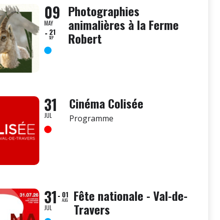
09
Photographies
animalières à la Ferme
MAY
21
Robert
SEP
31
Cinéma Colisée
JUL
Programme
31
Fête nationale - Val-de-
01
AUG
Travers
JUL