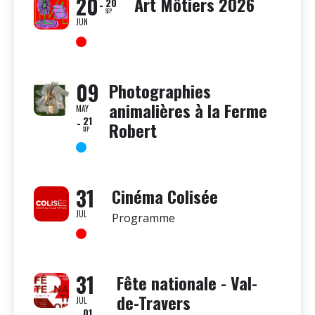
20
Art Môtiers 2026
20
SEP
JUN
09
Photographies
animalières à la Ferme
MAY
21
Robert
SEP
31
Cinéma Colisée
JUL
Programme
31
Fête nationale - Val-
de-Travers
JUL
01