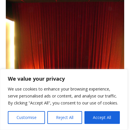
We value your privacy
We use cookies to enhance your browsing experience,
serve personalised ads or content, and analyse our traffic.
By clicking "Accept All", you consent to our use of cookies.
RÉGION VAL-DE-TRAVERS
CINÉMA COLISÉE COUVET VAL-DE-TRAVERS
Customise
Reject All
Accept All