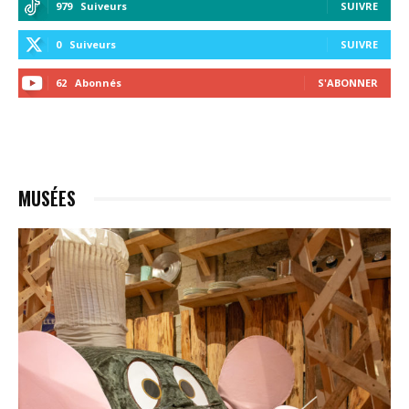
979
Suiveurs
SUIVRE
0
Suiveurs
SUIVRE
62
Abonnés
S'ABONNER
MUSÉES