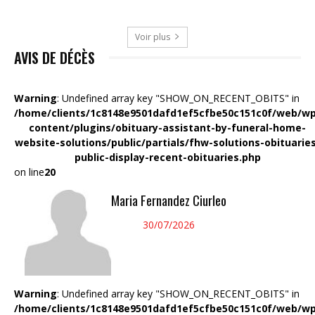
Voir plus
AVIS DE DÉCÈS
Warning
: Undefined array key "SHOW_ON_RECENT_OBITS" in
/home/clients/1c8148e9501dafd1ef5cfbe50c151c0f/web/wp
content/plugins/obituary-assistant-by-funeral-home-
website-solutions/public/partials/fhw-solutions-obituarie
public-display-recent-obituaries.php
on line
20
Maria Fernandez Ciurleo
30/07/2026
Warning
: Undefined array key "SHOW_ON_RECENT_OBITS" in
/home/clients/1c8148e9501dafd1ef5cfbe50c151c0f/web/wp