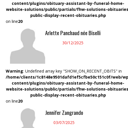
content/plugins/obituary-assistant-by-funeral-home-
website-solutions/public/partials/fhw-solutions-obituarie
public-display-recent-obituaries.php
on line
20
Arlette Panchaud née Biselli
30/12/2025
Warning
: Undefined array key "SHOW_ON_RECENT_OBITS" in
/home/clients/1c8148e9501dafd1ef5cfbe50c151c0f/web/wp
content/plugins/obituary-assistant-by-funeral-home-
website-solutions/public/partials/fhw-solutions-obituarie
public-display-recent-obituaries.php
on line
20
Jennifer Zangrando
03/07/2025