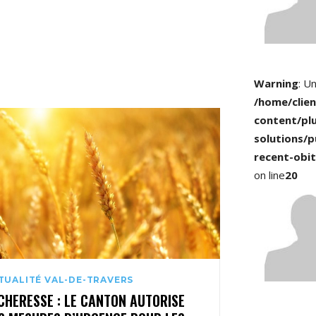
Warning
: U
/home/clie
content/pl
solutions/p
recent-obit
on line
20
TUALITÉ VAL-DE-TRAVERS
CHERESSE : LE CANTON AUTORISE