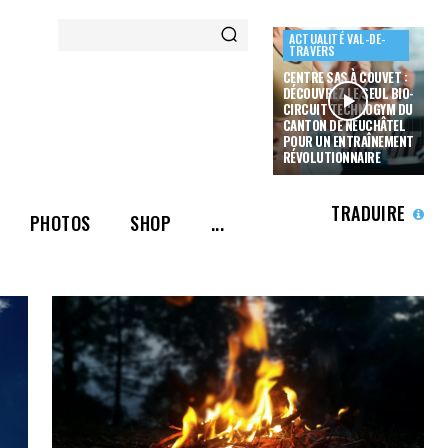
ACTUALITÉ VAL-DE-
TRAVERS
CENTRE SAS À COUVET :
DÉCOUVREZ LE SEUL BIO-
CIRCUIT TECHNOGYM DU
CANTON DE NEUCHÂTEL
POUR UN ENTRAÎNEMENT
RÉVOLUTIONNAIRE
TRADUIRE
PHOTOS
SHOP
...