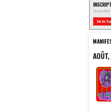
INSCRIP
10 avril 2025
Val-de-Tra
MANIFE
AOÛT,