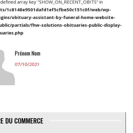
ndefined array key "SHOW_ON_RECENT_OBITS" in
nts/1c8148e9501dafd1ef5cfbe50c151c0f/web/wp-
ugins/obituary-assistant-by-funeral-home-website-
ublic/partials/fhw-solutions-obituaries-public-display-
uaries.php
Prénom Nom
07/10/2021
RE DU COMMERCE