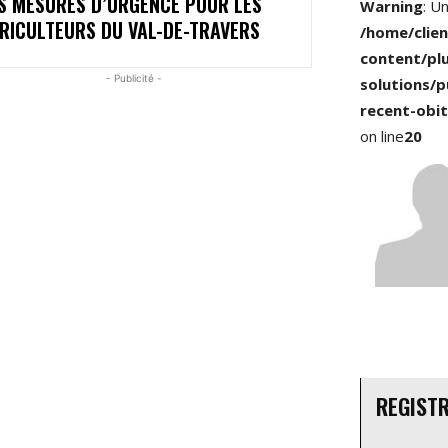
S MESURES D’URGENCE POUR LES
Warning
: U
RICULTEURS DU VAL-DE-TRAVERS
/home/clie
content/pl
- Publicité -
solutions/p
recent-obit
on line
20
REGIST