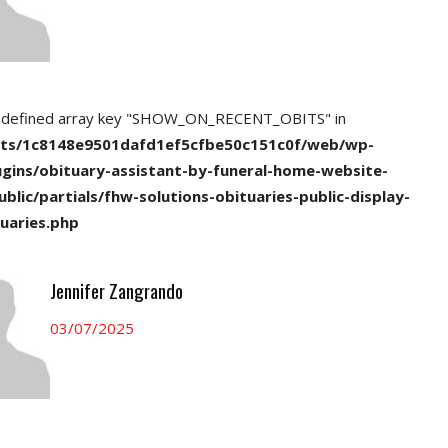
ndefined array key "SHOW_ON_RECENT_OBITS" in
nts/1c8148e9501dafd1ef5cfbe50c151c0f/web/wp-
ugins/obituary-assistant-by-funeral-home-website-
ublic/partials/fhw-solutions-obituaries-public-display-
uaries.php
Jennifer Zangrando
03/07/2025