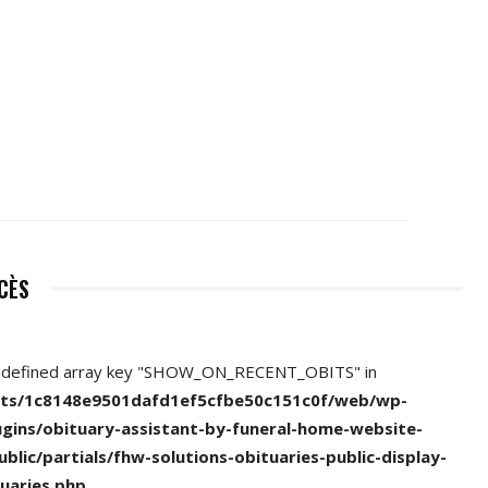
ÉCÈS
ndefined array key "SHOW_ON_RECENT_OBITS" in
nts/1c8148e9501dafd1ef5cfbe50c151c0f/web/wp-
ugins/obituary-assistant-by-funeral-home-website-
ublic/partials/fhw-solutions-obituaries-public-display-
uaries.php