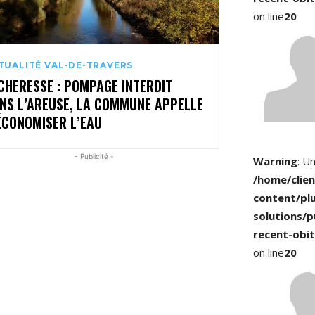
on line
20
TUALITÉ VAL-DE-TRAVERS
CHERESSE : POMPAGE INTERDIT
NS L’AREUSE, LA COMMUNE APPELLE
ÉCONOMISER L’EAU
- Publicité -
Warning
: U
/home/clie
content/pl
solutions/p
recent-obit
on line
20