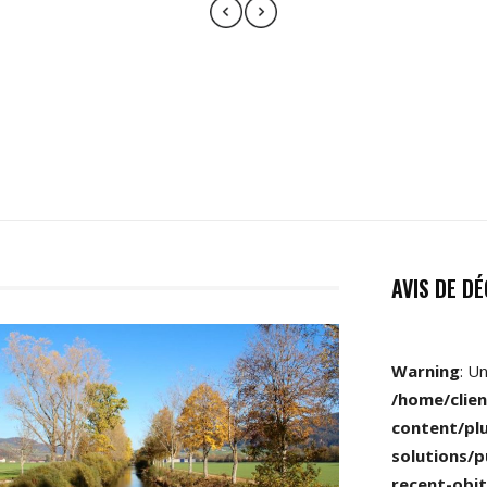
AVIS DE D
Warning
: U
/home/clie
content/pl
solutions/p
recent-obit