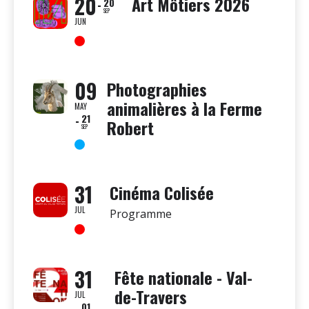
20
Art Môtiers 2026
20
SEP
JUN
09
Photographies
animalières à la Ferme
MAY
21
Robert
SEP
31
Cinéma Colisée
JUL
Programme
31
Fête nationale - Val-
de-Travers
JUL
01