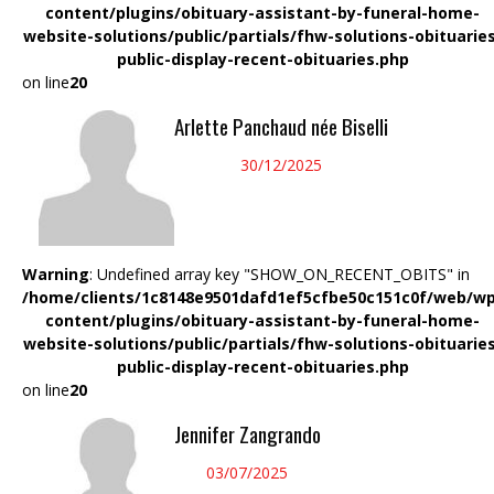
content/plugins/obituary-assistant-by-funeral-home-
website-solutions/public/partials/fhw-solutions-obituarie
public-display-recent-obituaries.php
on line
20
Arlette Panchaud née Biselli
30/12/2025
Warning
: Undefined array key "SHOW_ON_RECENT_OBITS" in
/home/clients/1c8148e9501dafd1ef5cfbe50c151c0f/web/wp
content/plugins/obituary-assistant-by-funeral-home-
website-solutions/public/partials/fhw-solutions-obituarie
public-display-recent-obituaries.php
on line
20
Jennifer Zangrando
03/07/2025