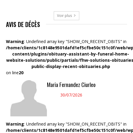
Voir plus
AVIS DE DÉCÈS
Warning
: Undefined array key "SHOW_ON_RECENT_OBITS" in
/home/clients/1c8148e9501dafd1ef5cfbe50c151c0f/web/wp
content/plugins/obituary-assistant-by-funeral-home-
website-solutions/public/partials/fhw-solutions-obituarie
public-display-recent-obituaries.php
on line
20
Maria Fernandez Ciurleo
30/07/2026
Warning
: Undefined array key "SHOW_ON_RECENT_OBITS" in
/home/clients/1c8148e9501dafd1ef5cfbe50c151c0f/web/wp