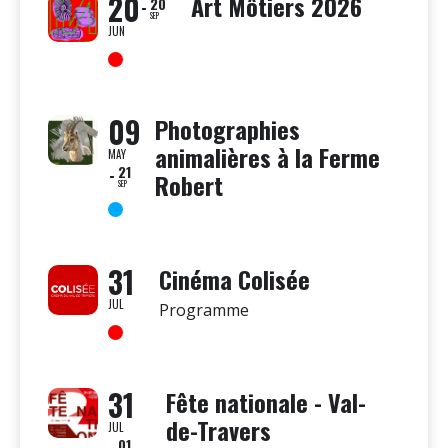
20
Art Môtiers 2026
20
SEP
JUN
09
Photographies
animalières à la Ferme
MAY
21
Robert
SEP
31
Cinéma Colisée
JUL
Programme
31
Fête nationale - Val-
de-Travers
JUL
01