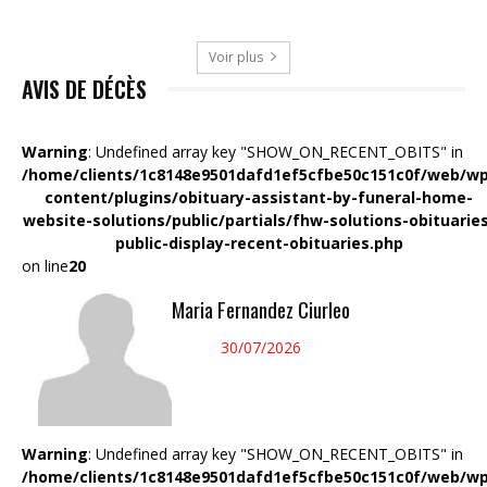
Voir plus
AVIS DE DÉCÈS
Warning
: Undefined array key "SHOW_ON_RECENT_OBITS" in
/home/clients/1c8148e9501dafd1ef5cfbe50c151c0f/web/wp
content/plugins/obituary-assistant-by-funeral-home-
website-solutions/public/partials/fhw-solutions-obituarie
public-display-recent-obituaries.php
on line
20
Maria Fernandez Ciurleo
30/07/2026
Warning
: Undefined array key "SHOW_ON_RECENT_OBITS" in
/home/clients/1c8148e9501dafd1ef5cfbe50c151c0f/web/wp