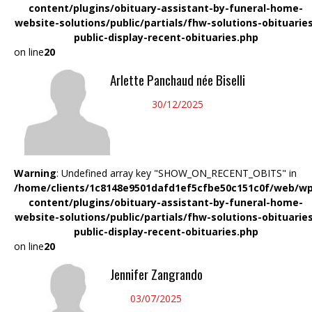
content/plugins/obituary-assistant-by-funeral-home-
website-solutions/public/partials/fhw-solutions-obituarie
public-display-recent-obituaries.php
on line
20
Arlette Panchaud née Biselli
30/12/2025
Warning
: Undefined array key "SHOW_ON_RECENT_OBITS" in
/home/clients/1c8148e9501dafd1ef5cfbe50c151c0f/web/wp
content/plugins/obituary-assistant-by-funeral-home-
website-solutions/public/partials/fhw-solutions-obituarie
public-display-recent-obituaries.php
on line
20
Jennifer Zangrando
03/07/2025