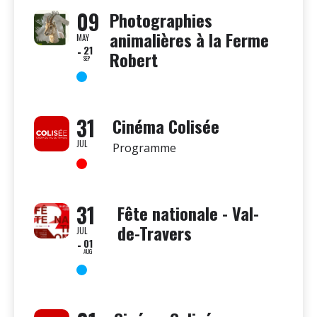
09
Photographies
animalières à la Ferme
MAY
21
Robert
SEP
31
Cinéma Colisée
JUL
Programme
31
Fête nationale - Val-
de-Travers
JUL
01
AUG