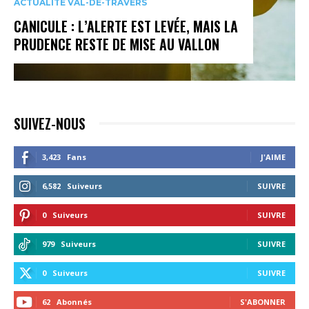
ACTUALITÉ VAL-DE-TRAVERS
CANICULE : L’ALERTE EST LEVÉE, MAIS LA
PRUDENCE RESTE DE MISE AU VALLON
SUIVEZ-NOUS
3,423
Fans
J'AIME
6,582
Suiveurs
SUIVRE
0
Suiveurs
SUIVRE
979
Suiveurs
SUIVRE
0
Suiveurs
SUIVRE
62
Abonnés
S'ABONNER