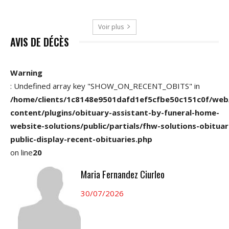
Voir plus
AVIS DE DÉCÈS
Warning
: Undefined array key "SHOW_ON_RECENT_OBITS" in
/home/clients/1c8148e9501dafd1ef5cfbe50c151c0f/web
content/plugins/obituary-assistant-by-funeral-home-
website-solutions/public/partials/fhw-solutions-obituar
public-display-recent-obituaries.php
on line
20
Maria Fernandez Ciurleo
30/07/2026