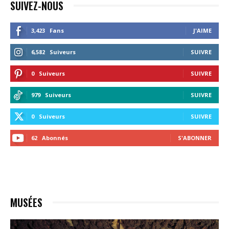
SUIVEZ-NOUS
3,423
Fans
J'AIME
6,582
Suiveurs
SUIVRE
0
Suiveurs
SUIVRE
979
Suiveurs
SUIVRE
0
Suiveurs
SUIVRE
62
Abonnés
S'ABONNER
MUSÉES