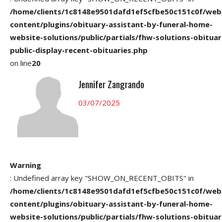
/home/clients/1c8148e9501dafd1ef5cfbe50c151c0f/web
content/plugins/obituary-assistant-by-funeral-home-
website-solutions/public/partials/fhw-solutions-obituar
public-display-recent-obituaries.php
on line
20
Jennifer Zangrando
03/07/2025
Warning
: Undefined array key "SHOW_ON_RECENT_OBITS" in
/home/clients/1c8148e9501dafd1ef5cfbe50c151c0f/web
content/plugins/obituary-assistant-by-funeral-home-
website-solutions/public/partials/fhw-solutions-obituar