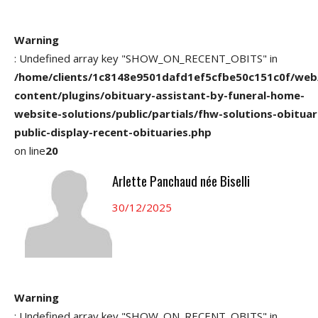
Warning
: Undefined array key "SHOW_ON_RECENT_OBITS" in
/home/clients/1c8148e9501dafd1ef5cfbe50c151c0f/web
content/plugins/obituary-assistant-by-funeral-home-
website-solutions/public/partials/fhw-solutions-obituar
public-display-recent-obituaries.php
on line
20
Arlette Panchaud née Biselli
30/12/2025
Warning
: Undefined array key "SHOW_ON_RECENT_OBITS" in