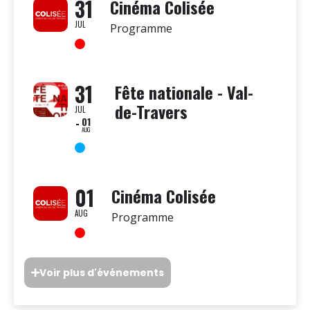
31
Cinéma Colisée
JUL
Programme
31
Fête nationale - Val-
de-Travers
JUL
01
AUG
01
Cinéma Colisée
AUG
Programme
Voir plus d'événements