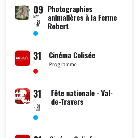
09
Photographies
animalières à la Ferme
MAY
21
Robert
SEP
31
Cinéma Colisée
JUL
Programme
31
Fête nationale - Val-
de-Travers
JUL
01
AUG