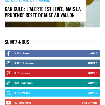
ACTUALITÉ VAL-DE-TRAVERS
CANICULE : L’ALERTE EST LEVÉE, MAIS LA
PRUDENCE RESTE DE MISE AU VALLON
SUIVEZ-NOUS
3,423
Fans
J'AIME
6,582
Suiveurs
SUIVRE
0
Suiveurs
SUIVRE
979
Suiveurs
SUIVRE
0
Suiveurs
SUIVRE
62
Abonnés
S'ABONNER