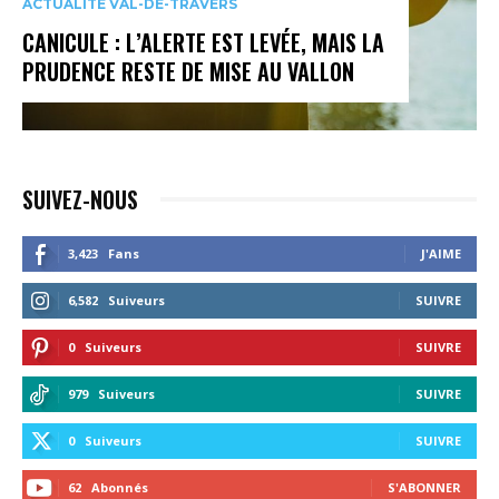
ACTUALITÉ VAL-DE-TRAVERS
CANICULE : L’ALERTE EST LEVÉE, MAIS LA
PRUDENCE RESTE DE MISE AU VALLON
SUIVEZ-NOUS
3,423
Fans
J'AIME
6,582
Suiveurs
SUIVRE
0
Suiveurs
SUIVRE
979
Suiveurs
SUIVRE
0
Suiveurs
SUIVRE
62
Abonnés
S'ABONNER