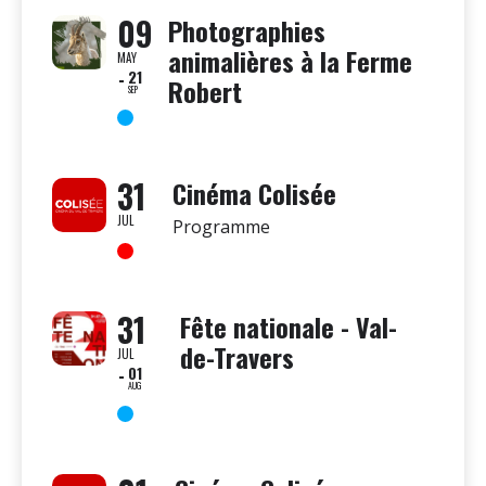
09
Photographies
animalières à la Ferme
MAY
21
Robert
SEP
31
Cinéma Colisée
JUL
Programme
31
Fête nationale - Val-
de-Travers
JUL
01
AUG