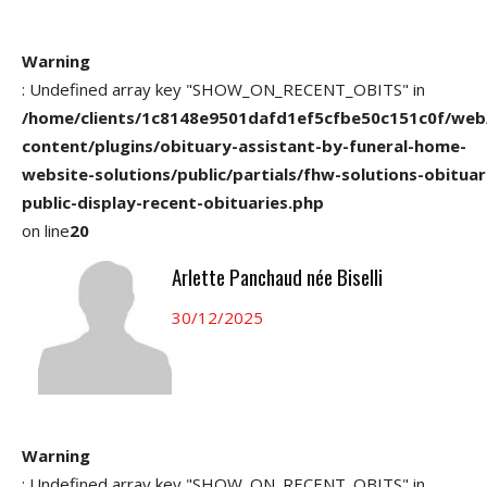
Warning
: Undefined array key "SHOW_ON_RECENT_OBITS" in
/home/clients/1c8148e9501dafd1ef5cfbe50c151c0f/web
content/plugins/obituary-assistant-by-funeral-home-
website-solutions/public/partials/fhw-solutions-obituar
public-display-recent-obituaries.php
on line
20
Arlette Panchaud née Biselli
30/12/2025
Warning
: Undefined array key "SHOW_ON_RECENT_OBITS" in