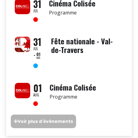
31
Cinéma Colisée
JUL
Programme
31
Fête nationale - Val-
de-Travers
JUL
01
AUG
01
Cinéma Colisée
AUG
Programme
Voir plus d'événements