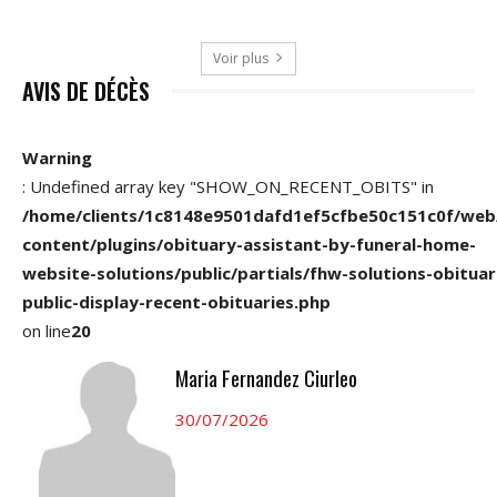
Voir plus
AVIS DE DÉCÈS
Warning
: Undefined array key "SHOW_ON_RECENT_OBITS" in
/home/clients/1c8148e9501dafd1ef5cfbe50c151c0f/web
content/plugins/obituary-assistant-by-funeral-home-
website-solutions/public/partials/fhw-solutions-obituar
public-display-recent-obituaries.php
on line
20
Maria Fernandez Ciurleo
30/07/2026