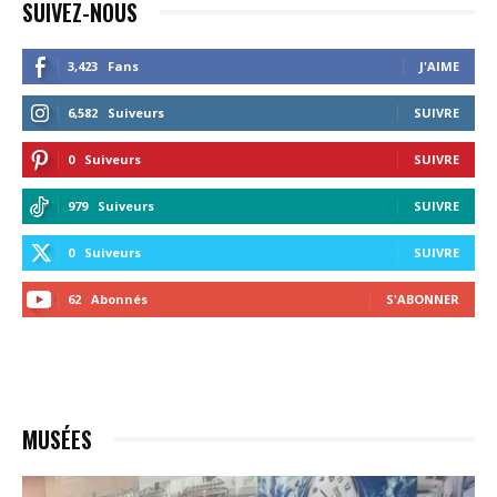
SUIVEZ-NOUS
3,423
Fans
J'AIME
6,582
Suiveurs
SUIVRE
0
Suiveurs
SUIVRE
979
Suiveurs
SUIVRE
0
Suiveurs
SUIVRE
62
Abonnés
S'ABONNER
MUSÉES