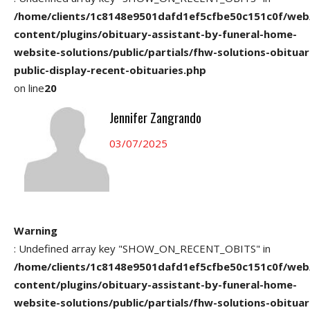
/home/clients/1c8148e9501dafd1ef5cfbe50c151c0f/web
content/plugins/obituary-assistant-by-funeral-home-
website-solutions/public/partials/fhw-solutions-obituar
public-display-recent-obituaries.php
on line
20
Jennifer Zangrando
03/07/2025
Warning
: Undefined array key "SHOW_ON_RECENT_OBITS" in
/home/clients/1c8148e9501dafd1ef5cfbe50c151c0f/web
content/plugins/obituary-assistant-by-funeral-home-
website-solutions/public/partials/fhw-solutions-obituar