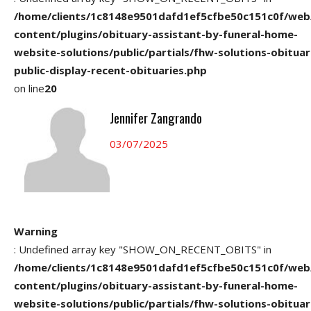
/home/clients/1c8148e9501dafd1ef5cfbe50c151c0f/web
content/plugins/obituary-assistant-by-funeral-home-
website-solutions/public/partials/fhw-solutions-obituar
public-display-recent-obituaries.php
on line
20
Jennifer Zangrando
03/07/2025
Warning
: Undefined array key "SHOW_ON_RECENT_OBITS" in
/home/clients/1c8148e9501dafd1ef5cfbe50c151c0f/web
content/plugins/obituary-assistant-by-funeral-home-
website-solutions/public/partials/fhw-solutions-obituar