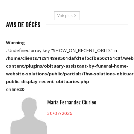
Voir plus
AVIS DE DÉCÈS
Warning
: Undefined array key "SHOW_ON_RECENT_OBITS" in
/home/clients/1c8148e9501dafd1ef5cfbe50c151c0f/web
content/plugins/obituary-assistant-by-funeral-home-
website-solutions/public/partials/fhw-solutions-obituar
public-display-recent-obituaries.php
on line
20
Maria Fernandez Ciurleo
30/07/2026