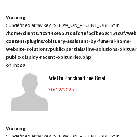
Warning
: Undefined array key "SHOW_ON_RECENT_OBITS" in
/home/clients/1c8148e9501dafd1ef5cfbe50c151c0f/web
content/plugins/obituary-assistant-by-funeral-home-
website-solutions/public/partials/fhw-solutions-obituar
public-display-recent-obituaries.php
on line
20
Arlette Panchaud née Biselli
30/12/2025
Warning
: Undefined array key "SHOW_ON_RECENT_OBITS" in