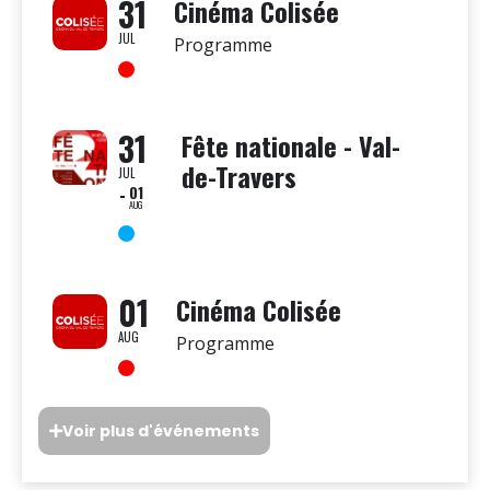
31
Cinéma Colisée
JUL
Programme
31
Fête nationale - Val-
de-Travers
JUL
01
AUG
01
Cinéma Colisée
AUG
Programme
Voir plus d'événements