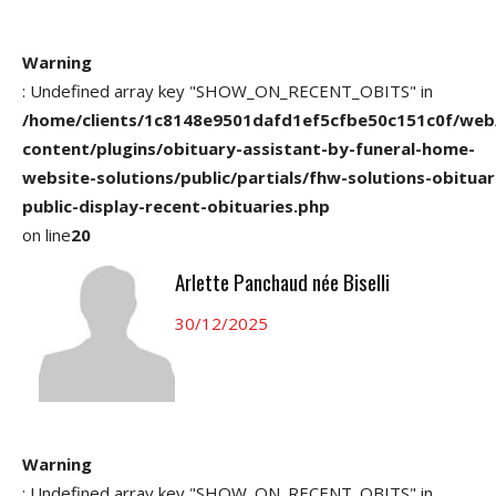
Warning
: Undefined array key "SHOW_ON_RECENT_OBITS" in
/home/clients/1c8148e9501dafd1ef5cfbe50c151c0f/web
content/plugins/obituary-assistant-by-funeral-home-
website-solutions/public/partials/fhw-solutions-obituar
public-display-recent-obituaries.php
on line
20
Arlette Panchaud née Biselli
30/12/2025
Warning
: Undefined array key "SHOW_ON_RECENT_OBITS" in