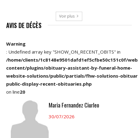
Voir plus
AVIS DE DÉCÈS
Warning
: Undefined array key "SHOW_ON_RECENT_OBITS" in
/home/clients/1c8148e9501dafd1ef5cfbe50c151c0f/web
content/plugins/obituary-assistant-by-funeral-home-
website-solutions/public/partials/fhw-solutions-obituar
public-display-recent-obituaries.php
on line
20
Maria Fernandez Ciurleo
30/07/2026