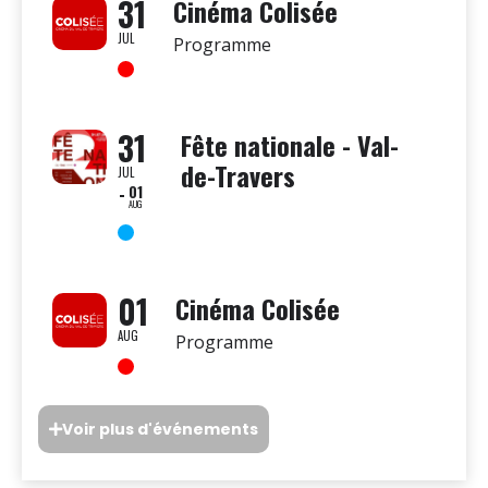
31
Cinéma Colisée
JUL
Programme
31
Fête nationale - Val-
de-Travers
JUL
01
AUG
01
Cinéma Colisée
AUG
Programme
Voir plus d'événements