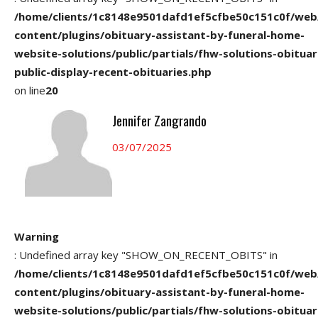
/home/clients/1c8148e9501dafd1ef5cfbe50c151c0f/web
content/plugins/obituary-assistant-by-funeral-home-
website-solutions/public/partials/fhw-solutions-obituar
public-display-recent-obituaries.php
on line
20
Jennifer Zangrando
03/07/2025
Warning
: Undefined array key "SHOW_ON_RECENT_OBITS" in
/home/clients/1c8148e9501dafd1ef5cfbe50c151c0f/web
content/plugins/obituary-assistant-by-funeral-home-
website-solutions/public/partials/fhw-solutions-obituar