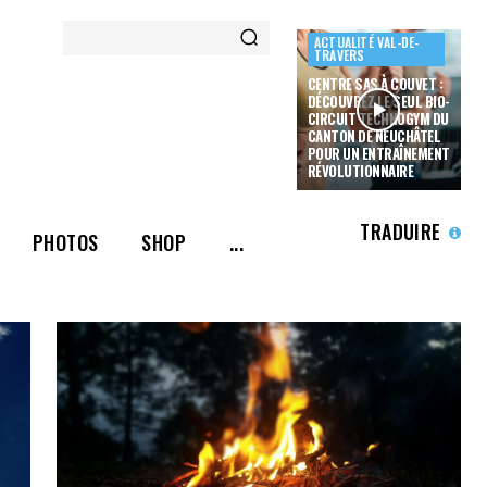
ACTUALITÉ VAL-DE-
TRAVERS
CENTRE SAS À COUVET :
DÉCOUVREZ LE SEUL BIO-
CIRCUIT TECHNOGYM DU
CANTON DE NEUCHÂTEL
POUR UN ENTRAÎNEMENT
RÉVOLUTIONNAIRE
TRADUIRE
PHOTOS
SHOP
...