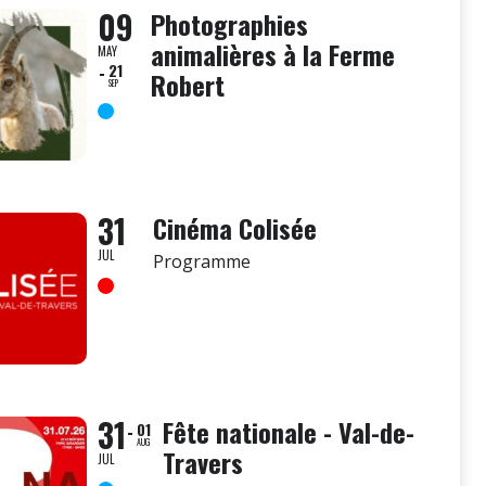
09
Photographies
animalières à la Ferme
MAY
21
Robert
SEP
31
Cinéma Colisée
JUL
Programme
31
Fête nationale - Val-de-
01
AUG
Travers
JUL