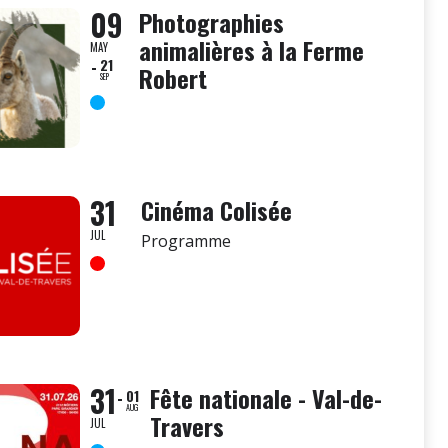
09
Photographies
animalières à la Ferme
MAY
21
Robert
SEP
31
Cinéma Colisée
JUL
Programme
31
Fête nationale - Val-de-
01
AUG
Travers
JUL