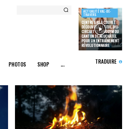
ACTUALITÉ VAL-DE-
TRAVERS
CENTRE SAS À COUVET :
DÉCOUVREZ LE SEUL BIO-
CIRCUIT TECHNOGYM DU
CANTON DE NEUCHÂTEL
POUR UN ENTRAÎNEMENT
RÉVOLUTIONNAIRE
TRADUIRE
PHOTOS
SHOP
...