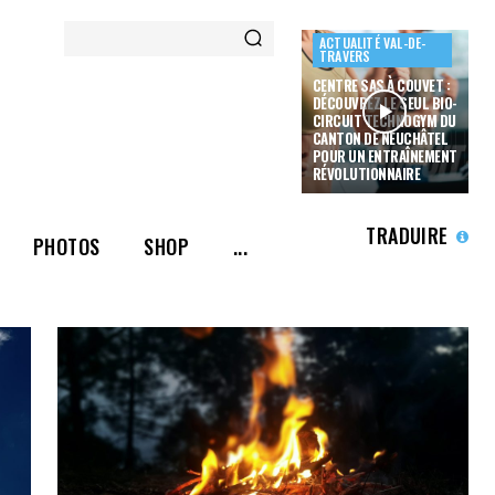
ACTUALITÉ VAL-DE-
TRAVERS
CENTRE SAS À COUVET :
DÉCOUVREZ LE SEUL BIO-
CIRCUIT TECHNOGYM DU
CANTON DE NEUCHÂTEL
POUR UN ENTRAÎNEMENT
RÉVOLUTIONNAIRE
TRADUIRE
PHOTOS
SHOP
...