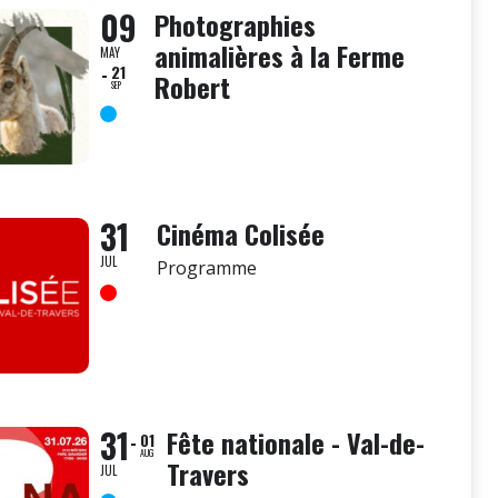
09
Photographies
animalières à la Ferme
MAY
21
Robert
SEP
31
Cinéma Colisée
JUL
Programme
31
Fête nationale - Val-de-
01
AUG
Travers
JUL