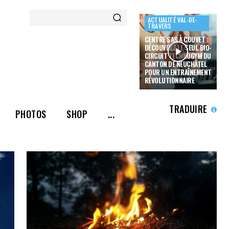
ACTUALITÉ VAL-DE-
TRAVERS
CENTRE SAS À COUVET :
DÉCOUVREZ LE SEUL BIO-
CIRCUIT TECHNOGYM DU
CANTON DE NEUCHÂTEL
POUR UN ENTRAÎNEMENT
RÉVOLUTIONNAIRE
TRADUIRE
PHOTOS
SHOP
...