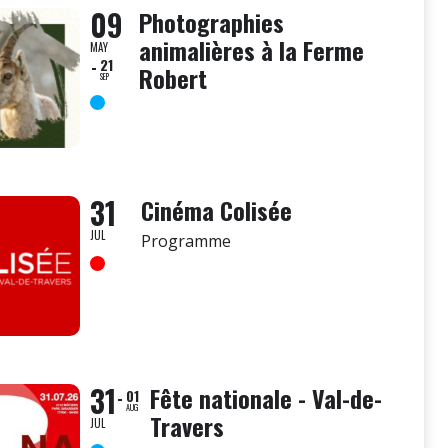
09
Photographies
animalières à la Ferme
MAY
21
Robert
SEP
31
Cinéma Colisée
JUL
Programme
31
Fête nationale - Val-de-
01
AUG
Travers
JUL