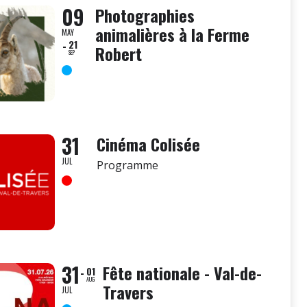
09
Photographies
animalières à la Ferme
MAY
21
Robert
SEP
31
Cinéma Colisée
JUL
Programme
31
Fête nationale - Val-de-
01
AUG
Travers
JUL