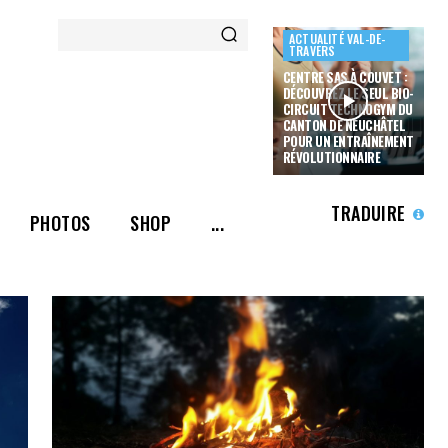
ACTUALITÉ VAL-DE-
TRAVERS
CENTRE SAS À COUVET :
DÉCOUVREZ LE SEUL BIO-
CIRCUIT TECHNOGYM DU
CANTON DE NEUCHÂTEL
POUR UN ENTRAÎNEMENT
RÉVOLUTIONNAIRE
TRADUIRE
PHOTOS
SHOP
...