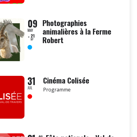
09
Photographies
animalières à la Ferme
MAY
21
Robert
SEP
31
Cinéma Colisée
JUL
Programme
01