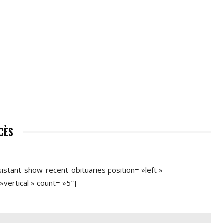
ÉCÈS
sistant-show-recent-obituaries position= »left »
»vertical » count= »5″]