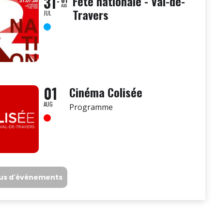
31
Fête nationale - Val-de-
AUG
Travers
JUL
01
Cinéma Colisée
AUG
Programme
lus d'événements