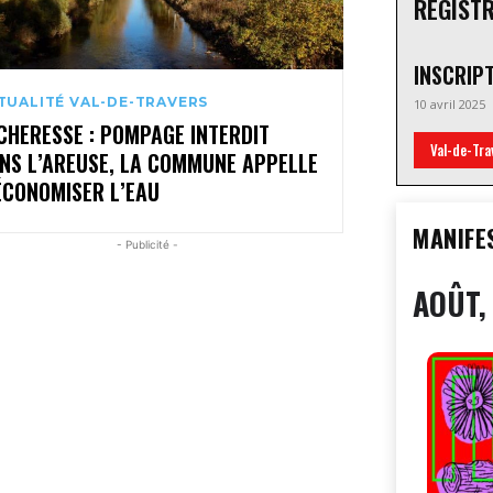
REGIST
INSCRIP
TUALITÉ VAL-DE-TRAVERS
10 avril 2025
CHERESSE : POMPAGE INTERDIT
Val-de-Tra
NS L’AREUSE, LA COMMUNE APPELLE
ÉCONOMISER L’EAU
MANIFE
- Publicité -
AOÛT,