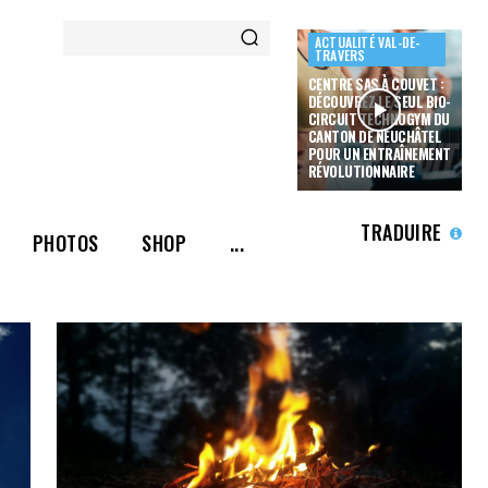
ACTUALITÉ VAL-DE-
TRAVERS
CENTRE SAS À COUVET :
DÉCOUVREZ LE SEUL BIO-
CIRCUIT TECHNOGYM DU
CANTON DE NEUCHÂTEL
POUR UN ENTRAÎNEMENT
RÉVOLUTIONNAIRE
TRADUIRE
PHOTOS
SHOP
...