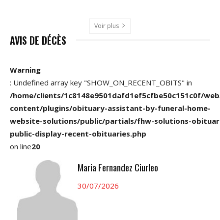
Voir plus
AVIS DE DÉCÈS
Warning
: Undefined array key "SHOW_ON_RECENT_OBITS" in
/home/clients/1c8148e9501dafd1ef5cfbe50c151c0f/web
content/plugins/obituary-assistant-by-funeral-home-
website-solutions/public/partials/fhw-solutions-obituar
public-display-recent-obituaries.php
on line
20
Maria Fernandez Ciurleo
30/07/2026