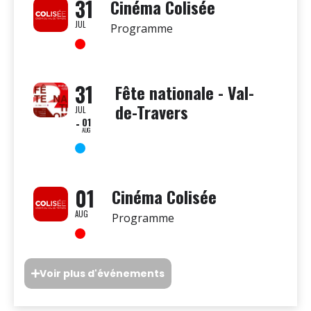
31
Cinéma Colisée
JUL
Programme
31
Fête nationale - Val-
de-Travers
JUL
01
AUG
01
Cinéma Colisée
AUG
Programme
Voir plus d'événements