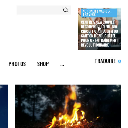
ACTUALITÉ VAL-DE-
TRAVERS
CENTRE SAS À COUVET :
DÉCOUVREZ LE SEUL BIO-
CIRCUIT TECHNOGYM DU
CANTON DE NEUCHÂTEL
POUR UN ENTRAÎNEMENT
RÉVOLUTIONNAIRE
TRADUIRE
PHOTOS
SHOP
...