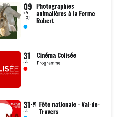
09
Photographies
animalières à la Ferme
MAY
21
Robert
SEP
31
Cinéma Colisée
JUL
Programme
31
Fête nationale - Val-de-
01
AUG
Travers
JUL